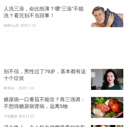
人洗三澡，命比纸薄？哪“三澡”不能
洗？看完别不当回事！
锦绣v山东
2026.7.15
别不信，男性过了79岁，基本都有这
十个症状
树语tre...
2026.7.13
糖尿病一口番茄不能尝？再三强调：
不想得糖尿病肾病，远离5物
川流趣谈
前天11:32