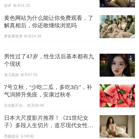
郝评
前天01:35
黄色网站为什么能让你免费观看，了
解真相后，你还敢继续浏览吗
梦新看世界
昨天04:39
男性过了47岁，性生活后基本都有九
个现状
凌儿姐姐
前天07:56
7号立秋，“少吃二瓜，多吃3白”，补
气润肺升免疫，安康过秋冬
衣在配不在...
前天08:46
日本大尺度影片推荐！《21世纪女
子》多段人生切片，道尽现代女性的
爱与慌
西鑫娱乐
3小时前