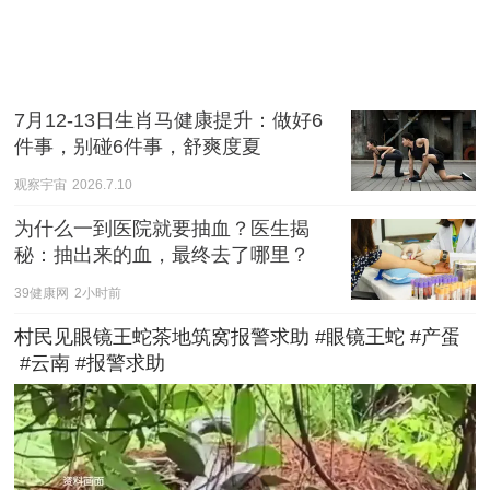
7月12-13日生肖马健康提升：做好6
件事，别碰6件事，舒爽度夏
观察宇宙
2026.7.10
为什么一到医院就要抽血？医生揭
秘：抽出来的血，最终去了哪里？
39健康网
2小时前
村民见眼镜王蛇茶地筑窝报警求助 #眼镜王蛇 #产蛋
 #云南 #报警求助