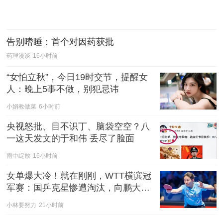
告别嗜睡：首个对因药获批
药理漫谈
16小时前
“女怕立秋”，今日19时交节，提醒女
人：晚上5事不做，别犯忌讳
小娟教做菜
6小时前
央视怒批、目不识丁、脑袋空空？八
一这天发文的于和伟 丢尽了脸面
雨中绽放
16小时前
女单爆大冷！就在刚刚，WTT横滨冠
军赛：国乒克星惨遭淘汰，向鹏大获
全胜
小林要努力
21小时前